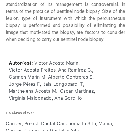
standardization of its management is controversial, in
terms of the practice of sentinel node biopsy. Size of the
lesion, type of instrument with which the percutaneous
biopsy is performed and possibility of eliminating the
image that motivated the biopsy, are factors to consider
when deciding to carry out sentinel node biopsy.
Autor(es):
Víctor Acosta Marín
,
Víctor Acosta Freites
,
Ana Ramírez C.
,
Carmen Marín M
,
Alberto Contreras S
,
Jorge Pérez F
,
Itala Longobardi T
,
Marthelena Acosta M.
,
Oscar Martínez
,
Virginia Maldonado
,
Ana Gordillo
Palabras clave:
Cancer
,
Breast
,
Ductal Carcinoma In Situ
,
Mama
,
Cáncer
,
Carcinoma Ductal In Situ
,