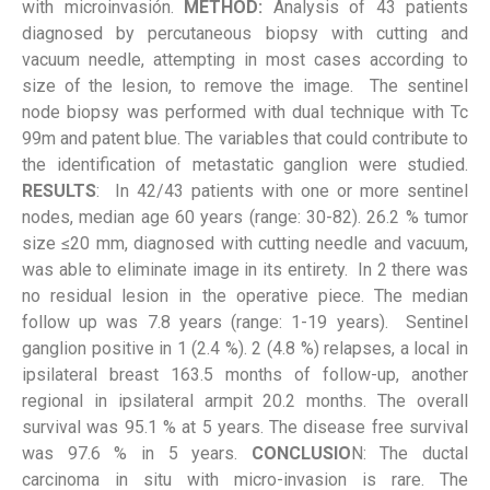
with microinvasión.
METHOD:
Analysis of 43 patients
diagnosed by percutaneous biopsy with cutting and
vacuum needle, attempting in most cases according to
size of the lesion, to remove the image. The sentinel
node biopsy was performed with dual technique with Tc
99m and patent blue. The variables that could contribute to
the identification of metastatic ganglion were studied.
RESULTS
: In 42/43 patients with one or more sentinel
nodes, median age 60 years (range: 30-82). 26.2 % tumor
size ≤20 mm, diagnosed with cutting needle and vacuum,
was able to eliminate image in its entirety. In 2 there was
no residual lesion in the operative piece. The median
follow up was 7.8 years (range: 1-19 years). Sentinel
ganglion positive in 1 (2.4 %). 2 (4.8 %) relapses, a local in
ipsilateral breast 163.5 months of follow-up, another
regional in ipsilateral armpit 20.2 months. The overall
survival was 95.1 % at 5 years. The disease free survival
was 97.6 % in 5 years.
CONCLUSIO
N: The ductal
carcinoma in situ with micro-invasion is rare. The