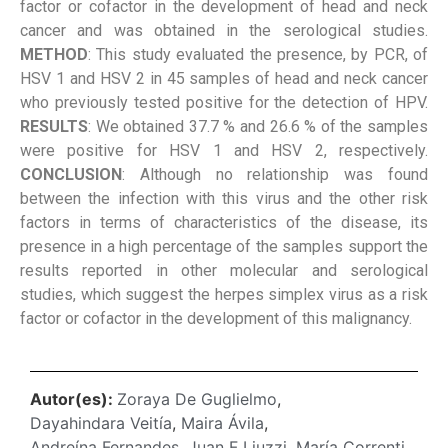
factor or cofactor in the development of head and neck
cancer and was obtained in the serological studies.
METHOD
: This study evaluated the presence, by PCR, of
HSV 1 and HSV 2 in 45 samples of head and neck cancer
who previously tested positive for the detection of HPV.
RESULTS
: We obtained 37.7 % and 26.6 % of the samples
were positive for HSV 1 and HSV 2, respectively.
CONCLUSION
: Although no relationship was found
between the infection with this virus and the other risk
factors in terms of characteristics of the disease, its
presence in a high percentage of the samples support the
results reported in other molecular and serological
studies, which suggest the herpes simplex virus as a risk
factor or cofactor in the development of this malignancy.
Autor(es):
Zoraya De Guglielmo
,
Dayahindara Veitía
,
Maira Ávila
,
Andreína Fernandes
,
Juan F Liuzzi
,
María Correnti
,