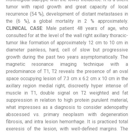
tumor with rapid growth and great capacity of local
recurrence (54 %), development of distant metastases in
the (6 %), a global mortality in 2 % approximately.
CLINICAL CASE
: Male
patient
48 years of age, who
consulted for at the level of the wall right axillary thoracic-
tumor like formation of approximately 12 cm to 10 cm in
diameter painless, hard, cell of slow but progressive
growth during the past two years asymptomatically. The
magnetic resonance imaging technique with a
predominance of T1, T2 reveals the presence of an oval
space occupying lesion of 7.3 cm x 6.2 cm x 10 cm in the
axillary region medial right, discreetly hyper intense of
muscle in T1, double signal on T2 weighted and fat
suppression in relation to high protein purulent material,
what impresses as a diagnosis to consider adenopathy
abscessed vs. primary neoplasm with degeneration
fibrosis, and intra lesion hemorrhage. It is practiced total
exeresis of the lesion, with well-defined margins. The