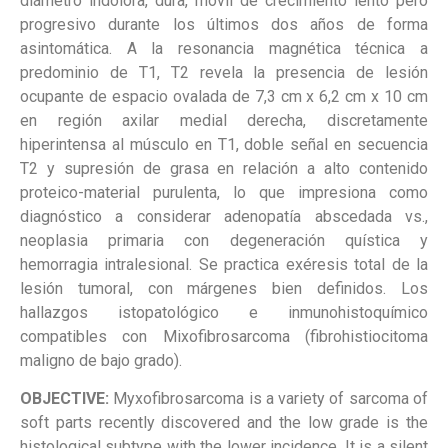
diámetro indolora, dura, móvil de crecimiento lento pero
progresivo durante los últimos dos años de forma
asintomática. A la resonancia magnética técnica a
predominio de T1, T2 revela la presencia de lesión
ocupante de espacio ovalada de 7,3 cm x 6,2 cm x 10 cm
en región axilar medial derecha, discretamente
hiperintensa al músculo en T1, doble señal en secuencia
T2 y supresión de grasa en relación a alto contenido
proteico-material purulenta, lo que impresiona como
diagnóstico a considerar adenopatía abscedada vs.,
neoplasia primaria con degeneración quística y
hemorragia intralesional. Se practica exéresis total de la
lesión tumoral, con márgenes bien definidos. Los
hallazgos istopatológico e inmunohistoquímico
compatibles con Mixofibrosarcoma (fibrohistiocitoma
maligno de bajo grado).
OBJECTIVE:
Myxofibrosarcoma is a variety of sarcoma of
soft parts recently discovered and the low grade is the
histological subtype with the lower incidence. It is a silent