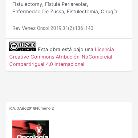
Fistulectomy
,
Fístula Periareolar
,
Enfermedad De Zuska
,
Fistulectomía
,
Cirugía.
Rev Venez Oncol 2019;31(2):136-140
Esta obra está bajo una
Licencia
Creative Commons Atribución-NoComercial-
CompartirIgual 4.0 Internacional
.
R.V.O
Año2018
Número 2