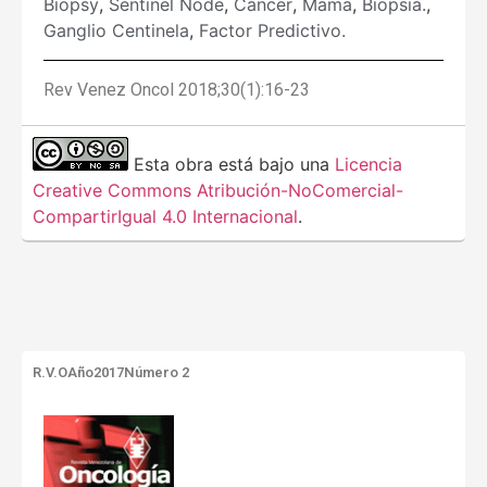
Biopsy
,
Sentinel Node
,
Cáncer
,
Mama
,
Biopsia.
,
Ganglio Centinela
,
Factor Predictivo.
Rev Venez Oncol 2018;30(1):16-23
Esta obra está bajo una
Licencia
Creative Commons Atribución-NoComercial-
CompartirIgual 4.0 Internacional
.
R.V.O
Año2017
Número 2