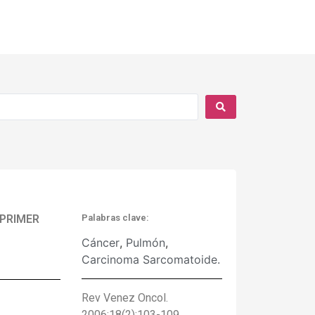
 PRIMER
Palabras clave:
Cáncer
,
Pulmón
,
Carcinoma Sarcomatoide.
Rev Venez Oncol.
2006;18(2):103-109.