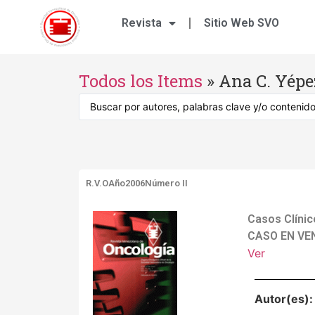
Revista
Sitio Web SVO
Todos los Items
»
Ana C. Yépe
R.V.O
Año2006
Número II
Casos Clín
CASO EN VE
Ver
Autor(es)