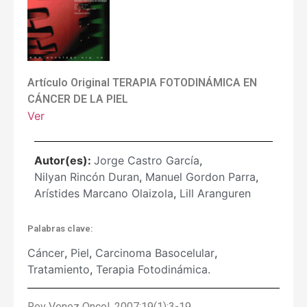
Artículo Original TERAPIA FOTODINÁMICA EN
CÁNCER DE LA PIEL
Ver
Autor(es):
Jorge Castro García
,
Nilyan Rincón Duran
,
Manuel Gordon Parra
,
Arístides Marcano Olaizola
,
Lill Aranguren
Palabras clave:
Cáncer
,
Piel
,
Carcinoma Basocelular
,
Tratamiento
,
Terapia Fotodinámica.
Rev Venez Oncol. 2007;19(1):3-19.