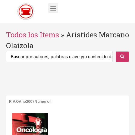
Todos los Items
»
Arístides Marcano
Olaizola
R.V.O
Año2007
Número I