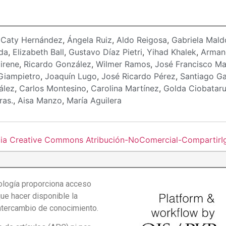
:
Caty Hernández
,
Ángela Ruiz
,
Aldo Reigosa
,
Gabriela Mal
da
,
Elizabeth Ball
,
Gustavo Díaz Pietri
,
Yihad Khalek
,
Arman
irene
,
Ricardo González
,
Wilmer Ramos
,
José Francisco Ma
 Giampietro
,
Joaquín Lugo
,
José Ricardo Pérez
,
Santiago G
ález
,
Carlos Montesino
,
Carolina Martínez
,
Golda Ciobatar
ras.
,
Aisa Manzo
,
María Aguilera
cia Creative Commons Atribución-NoComercial-CompartirIgu
logía proporciona acceso
que hacer disponible la
intercambio de conocimiento.