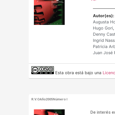
Autor(es)
Augusta H
Hugo Gori
,
Denny Cas
Ingrid Nass
Patricia Ar
Juan José 
Esta obra está bajo una
Licen
R.V.O
Año2005
Número I
De interés 