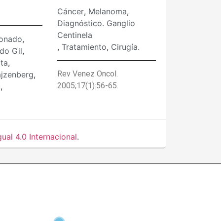
Cáncer
,
Melanoma
,
Diagnóstico. Ganglio
Centinela
donado
,
,
Tratamiento
,
Cirugía.
do Gil
,
ta
,
Rev Venez Oncol.
ajzenberg
,
2005;17(1):56-65.
u
,
al 4.0 Internacional
.