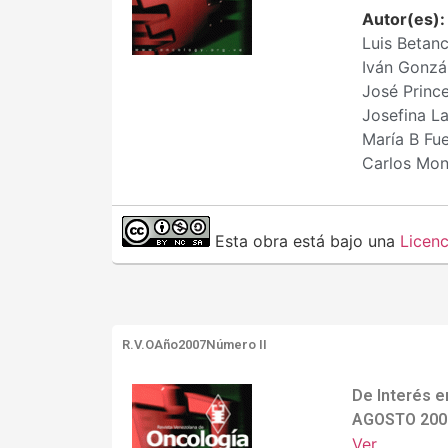
Autor(es)
Luis Betan
Iván Gonzá
José Princ
Josefina L
María B Fu
Carlos Mon
Esta obra está bajo una
Licen
R.V.O
Año2007
Número II
De Interés 
AGOSTO 200
Ver