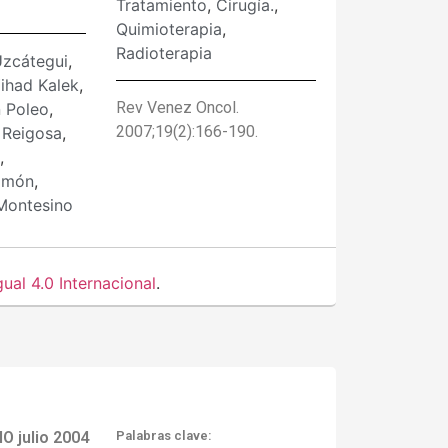
Tratamiento
,
Cirugía.
,
Quimioterapia
,
Radioterapia
Uzcátegui
,
ihad Kalek
,
Rev Venez Oncol.
 Poleo
,
2007;19(2):166-190.
 Reigosa
,
,
Gimón
,
Montesino
al 4.0 Internacional
.
 julio 2004
Palabras clave: