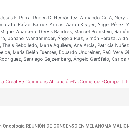
:
Jesús F. Parra
,
Rubén D. Hernández
,
Armando Gil A
,
Nery 
onorato
,
Rafael Barrios Armas
,
Aaron Kryger
,
Ángel Pérez
,
Y
Miguel Aparcero
,
Dervis Bandres
,
Manuel Bronstein
,
Ramón
tro
,
Johanel Wanderlinder
,
Ángela Ruiz
,
Simón Peraza
,
Aldo
,
Thais Rebolledo
,
María Aguilera
,
Ana Arcia
,
Patricia Nuñez
beloa
,
Maria Belén Fuentes
,
Eduardo Undreiner
,
Raúl Vera 
Rodríguez
,
Santiago Gajzemberg
,
Ángelo Garófalo
,
Carlos 
cia Creative Commons Atribución-NoComercial-CompartirIgu
en Oncología REUNIÓN DE CONSENSO EN MELANOMA MALIGNO