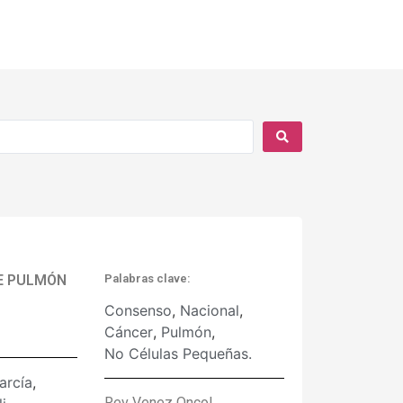
DE PULMÓN
Palabras clave:
Consenso
,
Nacional
,
Cáncer
,
Pulmón
,
No Células Pequeñas.
arcía
,
Rev Venez Oncol