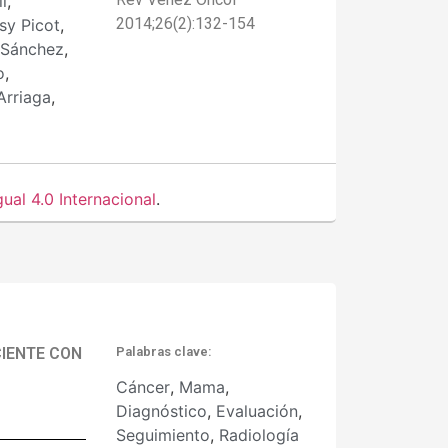
i
,
2014;26(2):132-154
sy Picot
,
 Sánchez
,
o
,
Arriaga
,
al 4.0 Internacional
.
CIENTE CON
Palabras clave:
Cáncer
,
Mama
,
Diagnóstico
,
Evaluación
,
Seguimiento
,
Radiología