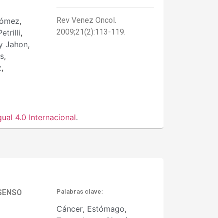
Rev Venez Oncol.
Gómez
,
2009;21(2):113-119.
etrilli
,
y Jahon
,
s
,
z
,
al 4.0 Internacional
.
NSENSO
Palabras clave:
Cáncer
,
Estómago
,