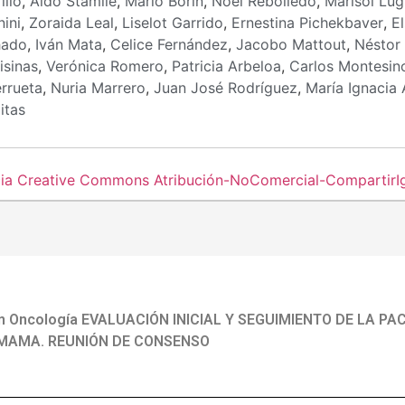
illo
,
Aldo Stamile
,
Mario Borin
,
Noel Rebolledo
,
Marisol Lugl
ini
,
Zoraida Leal
,
Liselot Garrido
,
Ernestina Pichekbaver
,
El
hado
,
Iván Mata
,
Celice Fernández
,
Jacobo Mattout
,
Néstor
isinas
,
Verónica Romero
,
Patricia Arbeloa
,
Carlos Montesin
errueta
,
Nuria Marrero
,
Juan José Rodríguez
,
María Ignacia 
itas
cia Creative Commons Atribución-NoComercial-CompartirIgu
en Oncología EVALUACIÓN INICIAL Y SEGUIMIENTO DE LA PA
MAMA. REUNIÓN DE CONSENSO