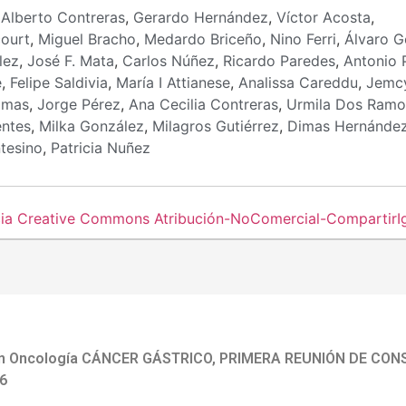
:
Alberto Contreras
,
Gerardo Hernández
,
Víctor Acosta
,
court
,
Miguel Bracho
,
Medardo Briceño
,
Nino Ferri
,
Álvaro 
lez
,
José F. Mata
,
Carlos Núñez
,
Ricardo Paredes
,
Antonio P
e
,
Felipe Saldivia
,
María I Attianese
,
Analissa Careddu
,
Jemc
amas
,
Jorge Pérez
,
Ana Cecilia Contreras
,
Urmila Dos Ramo
entes
,
Milka González
,
Milagros Gutiérrez
,
Dimas Hernánde
tesino
,
Patricia Nuñez
cia Creative Commons Atribución-NoComercial-CompartirIgu
en Oncología CÁNCER GÁSTRICO, PRIMERA REUNIÓN DE CO
6