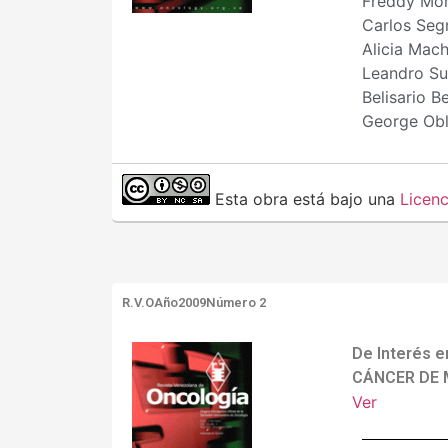
Freddy Mor
Carlos Segn
Alicia Mac
Leandro Su
Belisario B
George Obl
Esta obra está bajo una
Licen
R.V.O
Año2009
Número 2
De Interés 
CÁNCER DE 
Ver