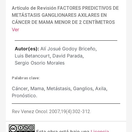
Artículo de Revisión FACTORES PREDICTIVOS DE
METÁSTASIS GANGLIONARES AXILARES EN
CÁNCER DE MAMA MENOR DE 2 CENTÍMETROS
Ver
Autor(es):
Alí Josué Godoy Briceño
,
Luis Betancourt
,
David Parada
,
Sergio Osorio Morales
Palabras clave:
Cáncer
,
Mama
,
Metástasis
,
Ganglios
,
Axila
,
Pronóstico.
Rev Venez Oncol. 2007;19(4):302-312.
Esta obra está bajo una
Licencia