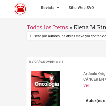
Revista
Sitio Web SVO
Todos los Items
»
Elena M Ri
R.V.O
Año2009
Número 4
Artículo Or
CÁNCER EN 
Ver
Autor(es)