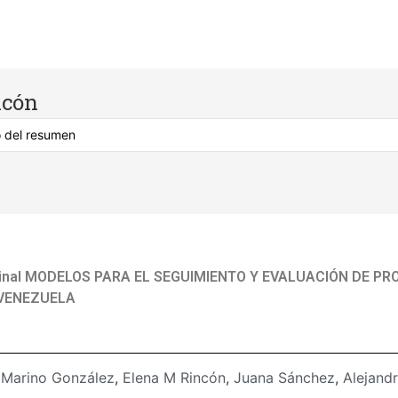
ncón
iginal MODELOS PARA EL SEGUIMIENTO Y EVALUACIÓN DE P
VENEZUELA
:
Marino González
,
Elena M Rincón
,
Juana Sánchez
,
Alejand