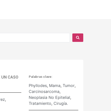
E UN CASO
Palabras clave:
Phyllodes
,
Mama
,
Tumor
,
Carcinosarcoma
,
Neoplasia No Epitelial
,
rez
,
Tratamiento
,
Cirugía.