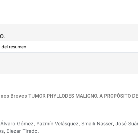
o.
ones Breves TUMOR PHYLLODES MALIGNO. A PROPÓSITO D
:
Álvaro Gómez
,
Yazmín Velásquez
,
Smaili Nasser
,
José Suá
os
,
Elezar Tirado.