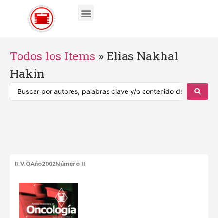
Todos los Items
»
Elias Nakhal
Hakin
R.V.O
Año2002
Número II