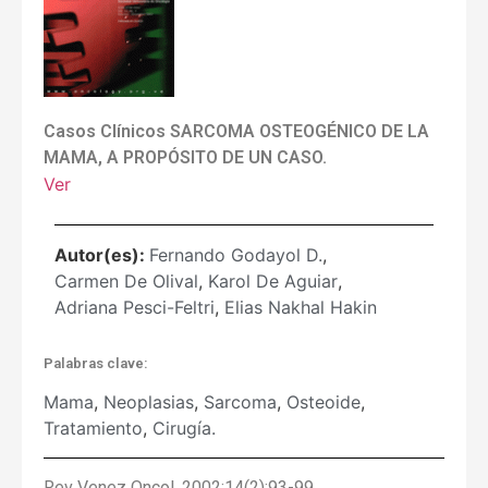
Casos Clínicos SARCOMA OSTEOGÉNICO DE LA
MAMA, A PROPÓSITO DE UN CASO.
Ver
Autor(es):
Fernando Godayol D.
,
Carmen De Olival
,
Karol De Aguiar
,
Adriana Pesci-Feltri
,
Elias Nakhal Hakin
Palabras clave:
Mama
,
Neoplasias
,
Sarcoma
,
Osteoide
,
Tratamiento
,
Cirugía.
Rev Venez Oncol. 2002;14(2):93-99.