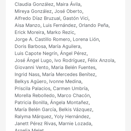
Claudia González
,
Maira Ávila
,
Mireya González
,
José Oberto
,
Alfredo Díaz Bruzual
,
Gastón Vici
,
Aisa Manzo
,
Luis Fernández
,
Orlando Peña
,
Erick Moreira
,
Marko Rezic
,
Jorge A. Castillo Romero
,
Lorena Lión
,
Doris Barbosa
,
María Aguilera
,
Luis Capote Negrín
,
Ángel Pérez
,
José Ángel Lugo
,
Ivo Rodríguez
,
Félix Anzola
,
Giovanni Vento
,
Maria Belén Fuentes
,
Ingrid Nass
,
María Mercedes Benítez
,
Belkys Agüero
,
Ivonne Medina
,
Priscila Palacios
,
Carmen Umbría
,
Morella Rebolledo
,
Marco Chacón
,
Patricia Bonilla
,
Ángela Montañez
,
María Belén García
,
Belkis Vázquez
,
Ralyma Márquez
,
Yoly Hernández
,
Janett Pérez Rivas
,
Marnie Lozada
,
Argelia Melet