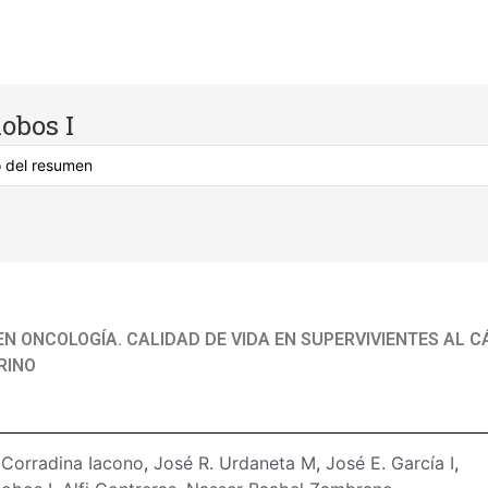
obos I
EN ONCOLOGÍA. CALIDAD DE VIDA EN SUPERVIVIENTES AL 
RINO
:
Corradina Iacono
,
José R. Urdaneta M
,
José E. García I
,