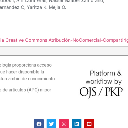
lobos I
,
Alfi Contreras
,
Nasser Baabel Zambrano
,
ernández C
,
Yaritza K. Mejia Q.
cia Creative Commons Atribución-NoComercial-CompartirIgu
logía proporciona acceso
que hacer disponible la
intercambio de conocimiento.
de artículos (APC) ni por