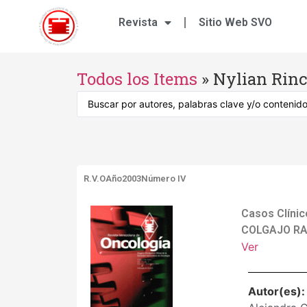
Revista
Sitio Web SVO
Todos los Items
»
Nylian Rin
R.V.O
Año2003
Número IV
Casos Clíni
COLGAJO RA
Ver
Autor(es)