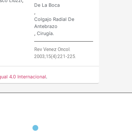
sco Liuzzi
,
De La Boca
,
Colgajo Radial De
Antebrazo
,
Cirugía.
Rev Venez Oncol.
2003;15(4):221-225.
al 4.0 Internacional
.