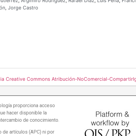
utiérrez
,
Argimiro Rodríguez
,
Rafael Díaz
,
Luís Peña
,
Franci
cón
,
Jorge Castro
cia Creative Commons Atribución-NoComercial-CompartirIgu
logía proporciona acceso
que hacer disponible la
intercambio de conocimiento.
de artículos (APC) ni por