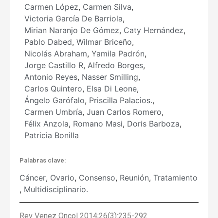
Carmen López
,
Carmen Silva
,
Victoria García De Barriola
,
Mirian Naranjo De Gómez
,
Caty Hernández
,
Pablo Dabed
,
Wilmar Briceño
,
Nicolás Abraham
,
Yamila Padrón
,
Jorge Castillo R
,
Alfredo Borges
,
Antonio Reyes
,
Nasser Smilling
,
Carlos Quintero
,
Elsa Di Leone
,
Ángelo Garófalo
,
Priscilla Palacios.
,
Carmen Umbría
,
Juan Carlos Romero
,
Félix Anzola
,
Romano Masi
,
Doris Barboza
,
Patricia Bonilla
Palabras clave:
Cáncer
,
Ovario
,
Consenso
,
Reunión
,
Tratamiento
,
Multidisciplinario.
Rev Venez Oncol 2014;26(3):235-292