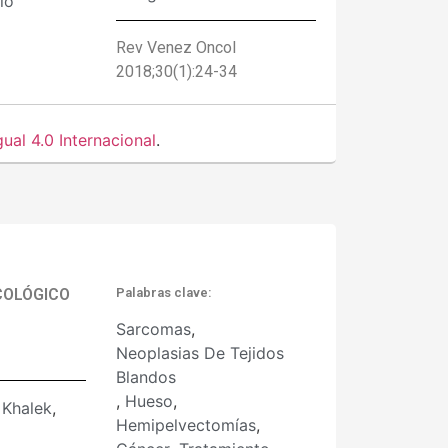
lo
Rev Venez Oncol
2018;30(1):24-34
al 4.0 Internacional
.
NCOLÓGICO
Palabras clave:
Sarcomas
,
Neoplasias De Tejidos
Blandos
,
Hueso
,
 Khalek
,
Hemipelvectomías
,