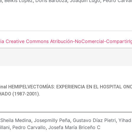
a
,
Belkis López
,
Doris Barboza
,
Joaquín Lugo
,
Pedro Carval
cia Creative Commons Atribución-NoComercial-CompartirIgu
iginal HEMIPELVECTOMÍAS: EXPERIENCIA EN EL HOSPITAL O
ADO (1987-2001).
:
Sheila Medina
,
Josepmilly Peña
,
Gustavo Díaz Pietri
,
Yihad
llani
,
Pedro Carvallo
,
Josefa María Briceño C