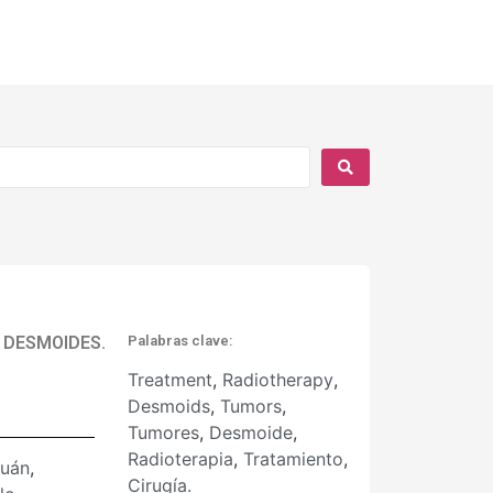
 DESMOIDES.
Palabras clave:
Treatment
,
Radiotherapy
,
Desmoids
,
Tumors
,
Tumores
,
Desmoide
,
Radioterapia
,
Tratamiento
,
Ruán
,
Cirugía.