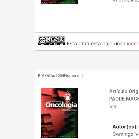
Andrés Ver
Esta obra está bajo una
Licen
R.V.O
Año2004
Número II
Artículo Or
PADRE MACH
Ver
Autor(es)
Domingo Vi