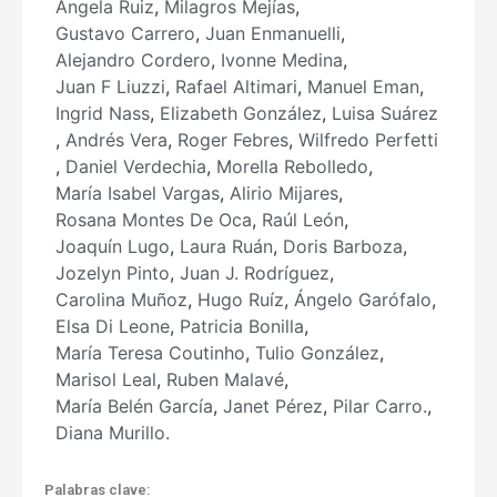
Ángela Ruiz
,
Milagros Mejías
,
Gustavo Carrero
,
Juan Enmanuelli
,
Alejandro Cordero
,
Ivonne Medina
,
Juan F Liuzzi
,
Rafael Altimari
,
Manuel Eman
,
Ingrid Nass
,
Elizabeth González
,
Luisa Suárez
,
Andrés Vera
,
Roger Febres
,
Wilfredo Perfetti
,
Daniel Verdechia
,
Morella Rebolledo
,
María Isabel Vargas
,
Alirio Mijares
,
Rosana Montes De Oca
,
Raúl León
,
Joaquín Lugo
,
Laura Ruán
,
Doris Barboza
,
Jozelyn Pinto
,
Juan J. Rodríguez
,
Carolina Muñoz
,
Hugo Ruíz
,
Ángelo Garófalo
,
Elsa Di Leone
,
Patricia Bonilla
,
María Teresa Coutinho
,
Tulio González
,
Marisol Leal
,
Ruben Malavé
,
María Belén García
,
Janet Pérez
,
Pilar Carro.
,
Diana Murillo.
Palabras clave: