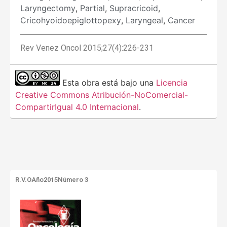
Laryngectomy
,
Partial
,
Supracricoid
,
Cricohyoidoepiglottopexy
,
Laryngeal
,
Cancer
Rev Venez Oncol 2015;27(4):226-231
Esta obra está bajo una
Licencia
Creative Commons Atribución-NoComercial-
CompartirIgual 4.0 Internacional
.
R.V.O
Año2015
Número 3