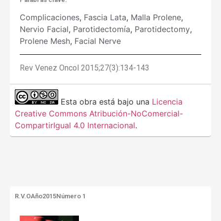
Complicaciones
,
Fascia Lata
,
Malla Prolene
,
Nervio Facial
,
Parotidectomía
,
Parotidectomy
,
Prolene Mesh
,
Facial Nerve
Rev Venez Oncol 2015;27(3):134-143
Esta obra está bajo una
Licencia
Creative Commons Atribución-NoComercial-
CompartirIgual 4.0 Internacional
.
R.V.O
Año2015
Número 1