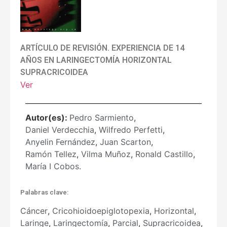
ARTÍCULO DE REVISIÓN. EXPERIENCIA DE 14
AÑOS EN LARINGECTOMÍA HORIZONTAL
SUPRACRICOIDEA
Ver
Autor(es):
Pedro Sarmiento
,
Daniel Verdecchia
,
Wilfredo Perfetti
,
Anyelin Fernández
,
Juan Scarton
,
Ramón Tellez
,
Vilma Muñoz
,
Ronald Castillo
,
María I Cobos.
Palabras clave:
Cáncer
,
Cricohioidoepiglotopexia
,
Horizontal
,
Laringe
,
Laringectomía
,
Parcial
,
Supracricoidea
,