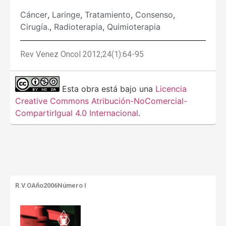
Cáncer
,
Laringe
,
Tratamiento
,
Consenso
,
Cirugía.
,
Radioterapia
,
Quimioterapia
Rev Venez Oncol 2012;24(1):64-95
Esta obra está bajo una
Licencia
Creative Commons Atribución-NoComercial-
CompartirIgual 4.0 Internacional
.
R.V.O
Año2006
Número I