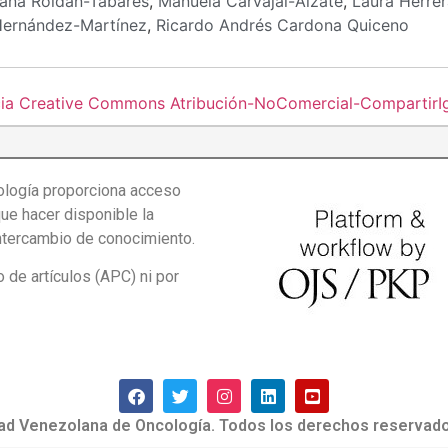
ana Roldan-Tabares
,
Manuela Carvajal-Alzate
,
Laura Herre
Hernández-Martínez
,
Ricardo Andrés Cardona Quiceno
cia Creative Commons Atribución-NoComercial-CompartirIgu
logía proporciona acceso
que hacer disponible la
intercambio de conocimiento.
de artículos (APC) ni por
ad Venezolana de Oncología. Todos los derechos reservado