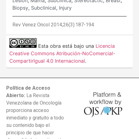
Lesión
,
Mama
,
Subclínica
,
Stereotactic
,
Breast
,
Biopsy
,
Subclinical
,
Injury
Rev Venez Oncol 2014;26(3):187-194
Esta obra está bajo una
Licencia
Creative Commons Atribución-NoComercial-
CompartirIgual 4.0 Internacional
.
Política de Acceso
Abierto:
La Revista
Venezolana de Oncología
proporciona acceso
inmediato y gratuito a todo
su contenido bajo el
principio de que hacer