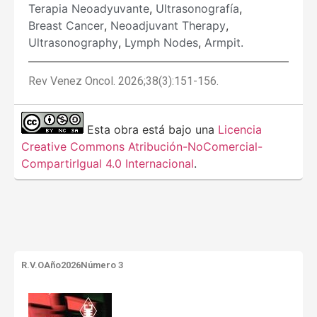
Terapia Neoadyuvante
,
Ultrasonografía
,
Breast Cancer
,
Neoadjuvant Therapy
,
Ultrasonography
,
Lymph Nodes
,
Armpit.
Rev Venez Oncol. 2026;38(3):151-156.
Esta obra está bajo una
Licencia
Creative Commons Atribución-NoComercial-
CompartirIgual 4.0 Internacional
.
R.V.O
Año2026
Número 3