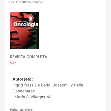
R.V.O
Año2026
Número 3
REVISTA COMPLETA
Ver
Autor(es):
Ingrid Nass De Ledo, Josepmilly Peña
Colmenares
,
María G Villegas M
Palabras clave: