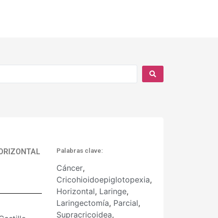
HORIZONTAL
Palabras clave:
Cáncer
,
Cricohioidoepiglotopexia
,
Horizontal
,
Laringe
,
Laringectomía
,
Parcial
,
Supracricoidea
,