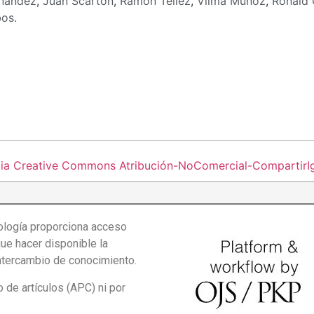
rnández
,
Juan Scarton
,
Ramón Tellez
,
Vilma Muñoz
,
Ronald 
bos.
cia Creative Commons Atribución-NoComercial-CompartirIgu
logía proporciona acceso
que hacer disponible la
intercambio de conocimiento.
de artículos (APC) ni por