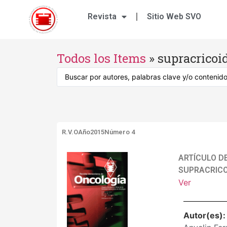
Revista
Sitio Web SVO
Todos los Items
»
supracricoi
R.V.O
Año2015
Número 4
ARTÍCULO DE
SUPRACRICO
Ver
Autor(es)