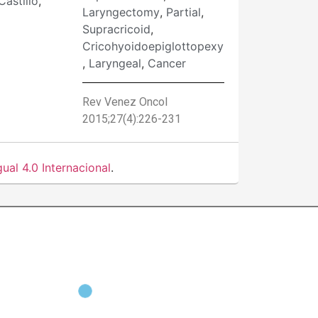
Castillo
,
Laryngectomy
,
Partial
,
Supracricoid
,
Cricohyoidoepiglottopexy
,
Laryngeal
,
Cancer
Rev Venez Oncol
2015;27(4):226-231
al 4.0 Internacional
.