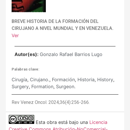
BREVE HISTORIA DE LA FORMACIÓN DEL
CIRUJANO A NIVEL MUNDIAL Y EN VENEZUELA.
Ver
Autor(es):
Gonzalo Rafael Barrios Lugo
Palabras clave:
Cirugía
,
Cirujano.
,
Formación
,
Historia
,
History
,
Surgery
,
Formation
,
Surgeon.
Rev Venez Oncol. 2024;36(4):256-266.
Esta obra está bajo una
Licencia
Creative Commons Atribución-NoComercial-