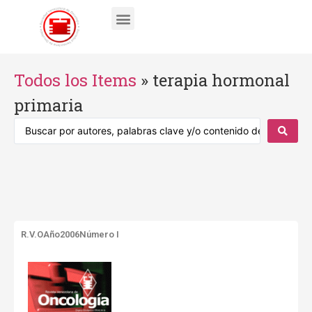
Todos los Items
»
terapia hormonal
primaria
R.V.O
Año2006
Número I