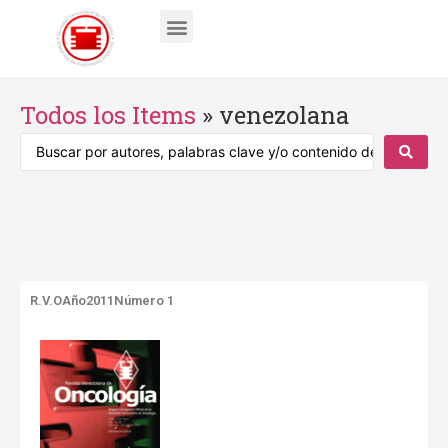
Todos los Items
»
venezolana
R.V.O
Año2011
Número 1