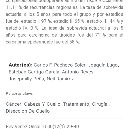
complicaciones posoperatorias fue del 19,09 %.Ocurrieron
11,11 % de recurrencias regionales. La tasa de sobrevida
actuarial a los 5 años para todo el grupo y por estadios
fue de: estadio I: 97 %, estadio II: 65 %, estadio III: 44 % y
estadio IV: 0 %. La tasa de sobrevida actuarial a los 5
años para carcinoma de tiroides fue del 71 % para el
carcinoma epidermoide fue del 58 %.
Autor(es):
Carlos F. Pacheco Soler
,
Joaquín Lugo
,
Esteban Garriga García
,
Antonio Reyes
,
Josepmilly Peña
,
Neil Ramírez.
Palabras clave:
Cáncer
,
Cabeza Y Cuello
,
Tratamiento
,
Cirugía.
,
Disección De Cuello
Rev Venez Oncol. 2000(12(1): 29-40.