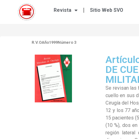
Revista
Sitio Web SVO
R.V.O
Año1999
Número 3
Artícu
DE CUE
MILITA
Se revisan las 
cuello en sus d
Cirugía del Hos
12 y los 77 año
15 pacientes (5
(10 %), dos en 
región lateral