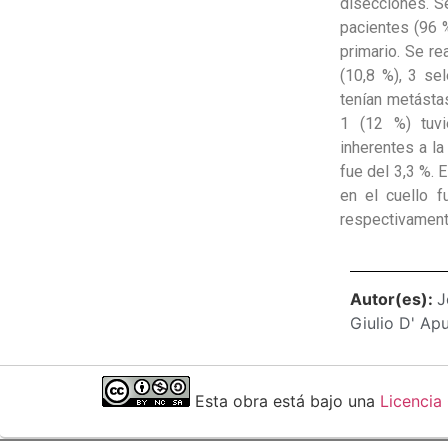
disecciones. Se
pacientes (96 
primario. Se re
(10,8 %), 3 se
tenían metásta
1 (12 %) tuvi
inherentes a la
fue del 3,3 %. 
en el cuello 
respectivament
Autor(es):
J
Giulio D' Ap
Esta obra está bajo una
Licencia