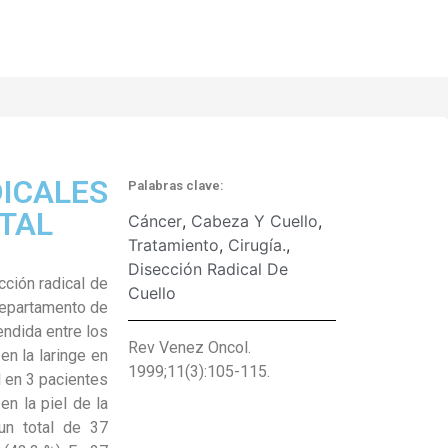
DICALES
Palabras clave:
ITAL
Cáncer
,
Cabeza Y Cuello
,
Tratamiento
,
Cirugía.
,
Disección Radical De
cción radical de
Cuello
 Departamento de
endida entre los
Rev Venez Oncol.
en la laringe en
1999;11(3):105-115.
l en 3 pacientes
en la piel de la
 un total de 37