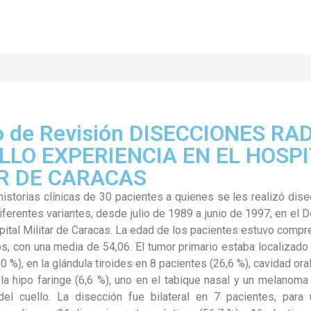
lo de Revisión DISECCIONES RA
LLO EXPERIENCIA EN EL HOSP
R DE CARACAS
historias clínicas de 30 pacientes a quienes se les realizó dise
iferentes variantes, desde julio de 1989 a junio de 1997, en el
pital Militar de Caracas. La edad de los pacientes estuvo compr
s, con una media de 54,06. El tumor primario estaba localizado 
0 %), en la glándula tiroides en 8 pacientes (26,6 %), cavidad ora
la hipo faringe (6,6 %), uno en el tabique nasal y un melanoma 
 del cuello. La disección fue bilateral en 7 pacientes, para