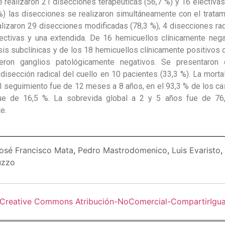
 realizaron 21 disecciones terapéuticas (56,7 %) y 16 electivas
%) las disecciones se realizaron simultáneamente con el tratam
alizaron 29 disecciones modificadas (78,3 %), 4 disecciones ra
lectivas y una extendida. De 16 hemicuellos clínicamente nega
sis subclínicas y de los 18 hemicuellos clínicamente positivos
eron ganglios patológicamente negativos. Se presentaron 
 disección radical del cuello en 10 pacientes (33,3 %). La morta
El seguimiento fue de 12 meses a 8 años, en el 93,3 % de los ca
fue de 16,5 %. La sobrevida global a 2 y 5 años fue de 76
e.
osé Francisco Mata
,
Pedro Mastrodomenico
,
Luis Evaristo
,
uzzo
 Creative Commons Atribución-NoComercial-CompartirIgual 