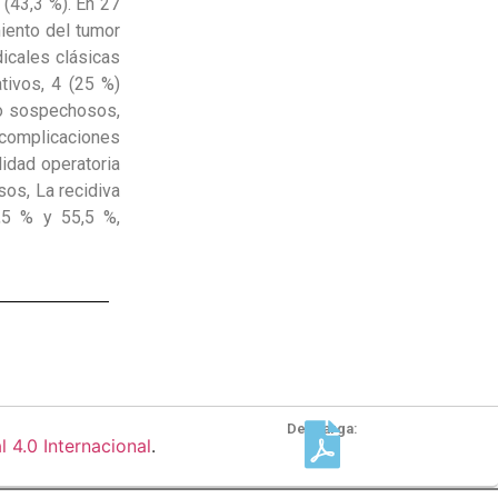
 (43,3 %). En 27
iento del tumor
dicales clásicas
tivos, 4 (25 %)
 o sospechosos,
complicaciones
lidad operatoria
sos, La recidiva
,5 % y 55,5 %,
Descarga:
4.0 Internacional
.