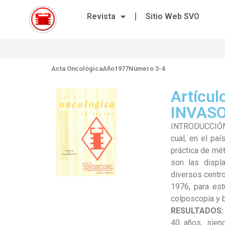
Revista
Sitio Web SVO
Acta Oncológica
Año1977
Número 3-4
Artícul
INVASO
INTRODUCCIÓN: 
cual, en el pa
práctica de mét
son las displ
diversos centro
1976, para est
colposcopia y b
RESULTADOS
40 años, sien