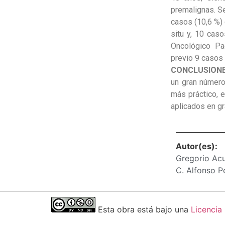
premalignas. Se
casos (10,6 %) 
situ y, 10 cas
Oncológico Pa
previo 9 casos
CONCLUSION
un gran número
más práctico, 
aplicados en g
Autor(es):
Gregorio Acu
C. Alfonso P
Esta obra está bajo una
Licencia