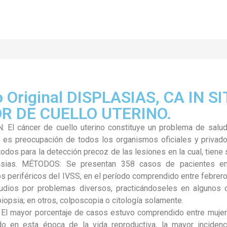
o Original DISPLASIAS, CA IN SI
R DE CUELLO UTERINO.
El cáncer de cuello uterino constituye un problema de salud 
ís es preocupación de todos los organismos oficiales y privado
odos para la detección precoz de las lesiones en la cual, tiene
asias. MÉTODOS: Se presentan 358 casos de pacientes e
s periféricos del IVSS, en el período comprendido entre febrero
udios por problemas diversos, practicándoseles en algunos c
iopsia; en otros, colposcopia o citología solamente.
:
El mayor porcentaje de casos estuvo comprendido entre muj
do en esta época de la vida reproductiva, la mayor incidenc