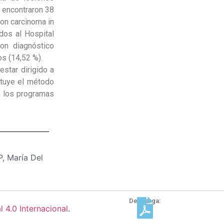
e encontraron 38
con carcinoma in
dos al Hospital
on diagnóstico
s (14,52 %).
star dirigido a
ituye el método
n los programas
P, María Del
Descarga:
4.0 Internacional
.