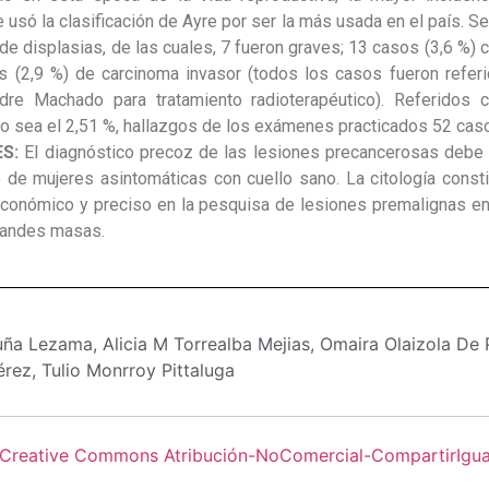
 usó la clasificación de Ayre por ser la más usada en el país. S
de displasias, de las cuales, 7 fueron graves; 13 casos (3,6 %) 
os (2,9 %) de carcinoma invasor (todos los casos fueron referi
dre Machado para tratamiento radioterapéutico). Referidos c
 o sea el 2,51 %, hallazgos de los exámenes practicados 52 caso
ES:
El diagnóstico precoz de las lesiones precancerosas debe e
 de mujeres asintomáticas con cuello sano. La citología const
económico y preciso en la pesquisa de lesiones premalignas e
randes masas.
ña Lezama, Alicia M Torrealba Mejias, Omaira Olaizola De 
érez, Tulio Monrroy Pittaluga
 Creative Commons Atribución-NoComercial-CompartirIgual 