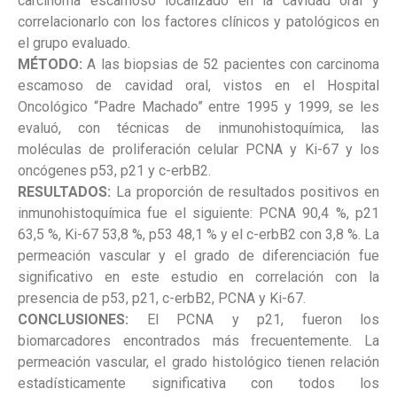
carcinoma escamoso localizado en la cavidad oral y
correlacionarlo con los factores clínicos y patológicos en
el grupo evaluado.
MÉTODO:
A las biopsias de 52 pacientes con carcinoma
escamoso de cavidad oral, vistos en el Hospital
Oncológico “Padre Machado” entre 1995 y 1999, se les
evaluó, con técnicas de inmunohistoquímica, las
moléculas de proliferación celular PCNA y Ki-67 y los
oncógenes p53, p21 y c-erbB2.
RESULTADOS:
La proporción de resultados positivos en
inmunohistoquímica fue el siguiente: PCNA 90,4 %, p21
63,5 %, Ki-67 53,8 %, p53 48,1 % y el c-erbB2 con 3,8 %. La
permeación vascular y el grado de diferenciación fue
significativo en este estudio en correlación con la
presencia de p53, p21, c-erbB2, PCNA y Ki-67.
CONCLUSIONES:
El PCNA y p21, fueron los
biomarcadores encontrados más frecuentemente. La
permeación vascular, el grado histológico tienen relación
estadísticamente significativa con todos los