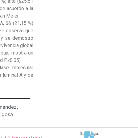
 %) alto (≥25,51
 de acuerdo a la
an Meier.
 A, 66 (21,15 %)
 Se observó que
, y se demostró
rvivencia global
 bajo mostraron
d P≤0,05).
lase molecular
 luminal A y de
rnández
,
eigosa
Descarga: