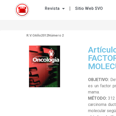
Revista
Sitio Web SVO
R.V.O
Año2012
Número 2
Artícu
FACTOR
MOLEC
OBJETIVO:
Det
es un factor p
mama.
MÉTODO:
312 
carcinoma duct
molecular segú