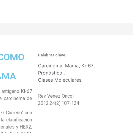
7 COMO
Palabras clave:
Carcinoma
,
Mama
,
Ki-67
,
Pronóstico.
,
AMA
Clases Moleculares.
l antígeno Ki-67
Rev Venez Oncol
de carcinoma de
2012;24(2):107-124
rez Carreño” con
a clasificación
monales y HER2;