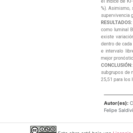
el índice de Ki
%). Asimismo, s
supervivencia g
RESULTADOS
como luminal B
existe variaci
dentro de cada 
e intervalo li
mejor pronóstic
CONCLUSIÓN
subgrupos de m
25,51 para los 
Autor(es):
C
Felipe Saldiv