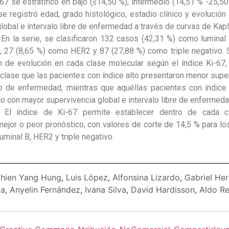
-67 se estratificó en bajo (≤14,50 %), intermedio (14,51 % -25,50
e registró edad, grado histológico, estadio clínico y evolución
lobal e intervalo libre de enfermedad a través de curvas de Kapl
:
En la serie, se clasificaron 132 casos (42,31 %) como luminal
, 27 (8,65 %) como HER2 y 87 (27,88 %) como triple negativo.
ón de evolución en cada clase molecular según el índice Ki-67
clase que las pacientes con índice alto presentaron menor supe
bre de enfermedad, mientras que aquéllas pacientes con índice
o con mayor supervivencia global e intervalo libre de enfermeda
:
El índice de Ki-67 permite establecer dentro de cada c
ejor o peor pronóstico, con valores de corte de 14,5 % para los
luminal B, HER2 y triple negativo.
hien Yang Hung
,
Luis López
,
Alfonsina Lizardo
,
Gabriel He
ia
,
Anyelin Fernández
,
Ivana Silva
,
David Hardisson
,
Aldo R