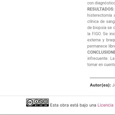
con diagnóstic
RESULTADOS
histerectomía 
clínica de san
de biopsia se 
la FIGO. Se ini
externa y braq
permanece libr
CONCLUSION
infrecuente. L
tomar en cuent
Autor(es):
J
Esta obra está bajo una
Licencia