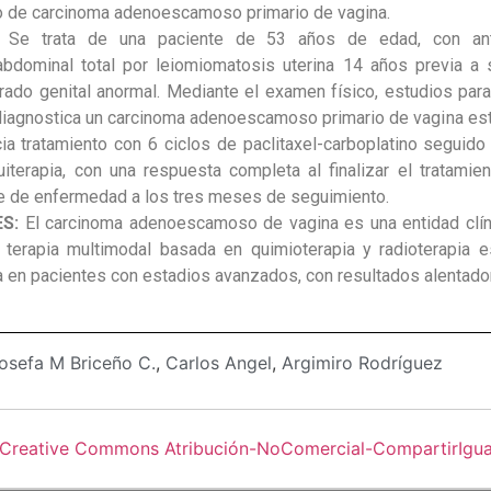
o de carcinoma adenoescamoso primario de vagina.
:
Se trata de una paciente de 53 años de edad, con an
abdominal total por leiomiomatosis uterina 14 años previa a 
grado genital anormal. Mediante el examen físico, estudios para
diagnostica un carcinoma adenoescamoso primario de vagina es
cia tratamiento con 6 ciclos de paclitaxel-carboplatino seguido
uiterapia, con una respuesta completa al finalizar el tratamien
e de enfermedad a los tres meses de seguimiento.
ES:
El carcinoma adenoescamoso de vagina es una entidad clí
a terapia multimodal basada en quimioterapia y radioterapia 
a en pacientes con estadios avanzados, con resultados alentado
osefa M Briceño C.
,
Carlos Angel
,
Argimiro Rodríguez
 Creative Commons Atribución-NoComercial-CompartirIgual 