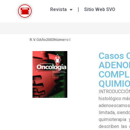
Revista
Sitio Web SVO
R.V.O
Año2003
Número I
Casos 
ADENO
COMPL
QUIMI
INTRODUCCIÓN:
histológico má
adenoescamoso p
limitada, sien
quimioterapia
describen las 