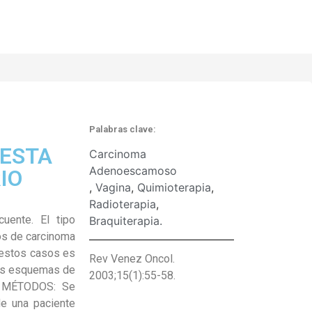
Palabras clave:
UESTA
Carcinoma
Adenoescamoso
IO
,
Vagina
,
Quimioterapia
,
Radioterapia
,
uente. El tipo
Braquiterapia.
os de carcinoma
n estos casos es
Rev Venez Oncol.
los esquemas de
2003;15(1):55-58.
o. MÉTODOS: Se
de una paciente