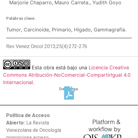
Marjorie Chaparro
,
Mauro Carreta.
,
Yudith Goyo
Palabras clave:
Tumor
,
Carcinoide
,
Primario
,
Hígado
,
Gammagrafía.
Rev Venez Oncol 2013;25(4):272-276
Esta obra está bajo una
Licencia Creative
Commons Atribución-NoComercial-CompartirIgual 4.0
Internacional
.
Descarga:
Política de Acceso
Abierto:
La Revista
Venezolana de Oncología
proporciona acceso