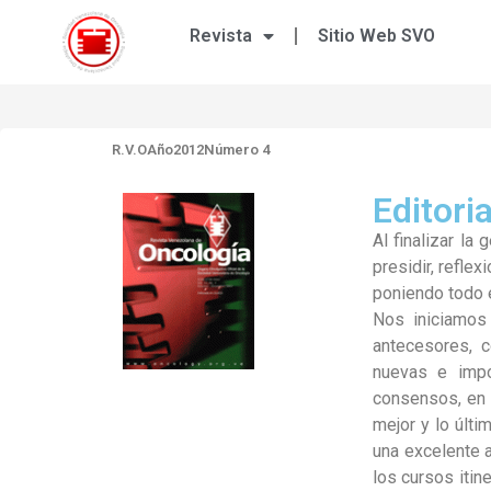
Revista
Sitio Web SVO
R.V.O
Año2012
Número 4
Editoria
Al finalizar l
presidir, refle
poniendo todo e
Nos iniciamos 
antecesores, c
nuevas e impo
consensos, en 
mejor y lo últi
una excelente a
los cursos itin