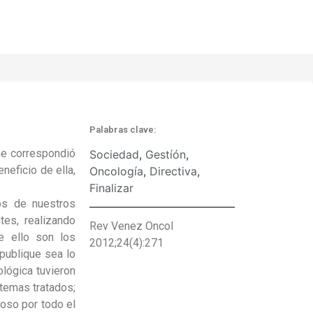
Palabras clave:
me correspondió
Sociedad
,
Gestíón
,
neficio de ella,
Oncología
,
Directiva
,
Finalizar
jos de nuestros
tes, realizando
Rev Venez Oncol
e ello son los
2012;24(4):271
publique sea lo
ológica tuvieron
 temas tratados;
doso por todo el