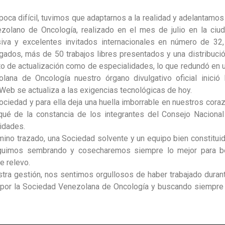
oca difícil, tuvimos que adaptarnos a la realidad y adelantamos
olano de Oncología, realizado en el mes de julio en la ciu
iva y excelentes invitados internacionales en número de 32
orgados, más de 50 trabajos libres presentados y una distribuci
o de actualización como de especialidades, lo que redundó en u
lana de Oncología nuestro órgano divulgativo oficial inició l
Web se actualiza a las exigencias tecnológicas de hoy.
Sociedad y para ella deja una huella imborrable en nuestros cora
qué de la constancia de los integrantes del Consejo Naciona
idades.
ino trazado, una Sociedad solvente y un equipo bien constituid
eguimos sembrando y cosecharemos siempre lo mejor para be
e relevo.
estra gestión, nos sentimos orgullosos de haber trabajado duran
por la Sociedad Venezolana de Oncología y buscando siempre 