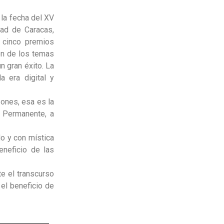
 la fecha del XV
dad de Caracas,
, cinco premios
ón de los temas
n gran éxito. La
a era digital y
zones, esa es la
l Permanente, a
o y con mística
neficio de las
te el transcurso
el beneficio de