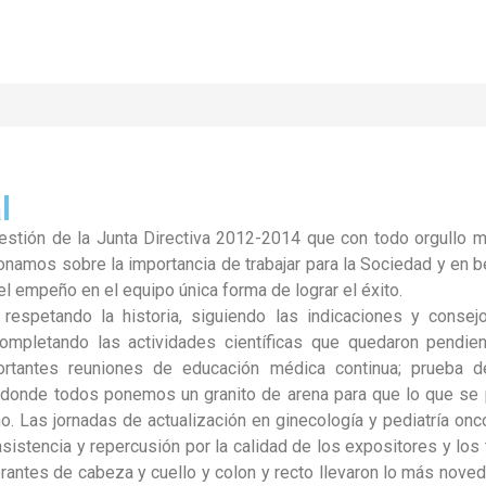
l
a gestión de la Junta Directiva 2012-2014 que con todo orgullo 
xionamos sobre la importancia de trabajar para la Sociedad y en be
l empeño en el equipo única forma de lograr el éxito.
respetando la historia, siguiendo las indicaciones y conse
ompletando las actividades científicas que quedaron pendien
rtantes reuniones de educación médica continua; prueba d
donde todos ponemos un granito de arena para que lo que se 
mo. Las jornadas de actualización en ginecología y pediatría onc
sistencia y repercusión por la calidad de los expositores y los
erantes de cabeza y cuello y colon y recto llevaron lo más nove