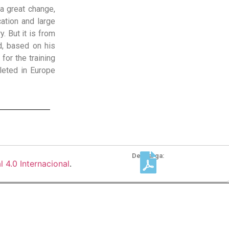
a great change,
ation and large
. But it is from
d, based on his
for the training
pleted in Europe
Descarga:
4.0 Internacional
.