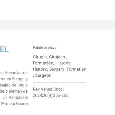
EL
Palabras clave:
Cirugía
,
Cirujano.
,
Formación
,
Historia
,
History
,
Surgery
,
Formation
ndes Escuelas de
,
Surgeon.
ros en Europa y
inales del siglo
Rev Venez Oncol.
odelo alemán de
2024;36(4):256-266.
a. En Venezuela
a Primera Guerra