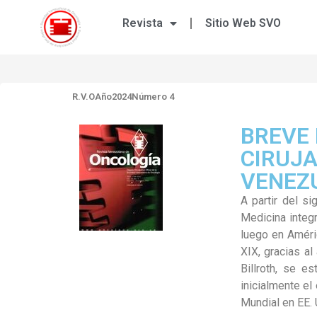
Revista
Sitio Web SVO
R.V.O
Año2024
Número 4
BREVE 
CIRUJA
VENEZ
A partir del si
Medicina integ
luego en Améric
XIX, gracias a
Billroth, se e
inicialmente el
Mundial en EE. 